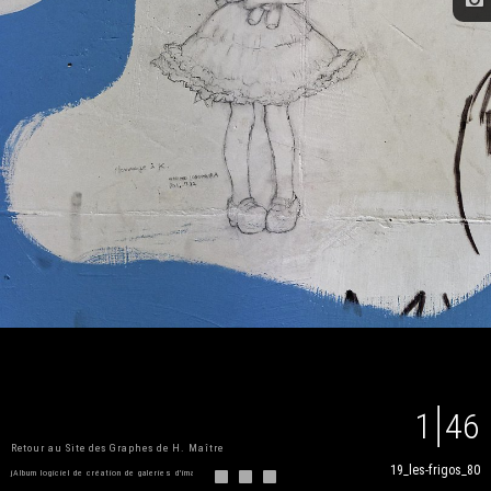
1
46
Retour au Site des Graphes de H. Maître
19_les-frigos_80
jAlbum logiciel de création de galeries d'images
&
Fully skin